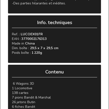
-Des parties hilarantes et inédites.
 Info. techniques 
Ref. : 
LUCOEX01FR
EAN : 
3770002176313
Made in 
China
Dim. boîte : 
29,5 x 7 x 29,5 cm
Poids boîte : 
1 220g
 Contenu 
 6 Wagons 3D

1 Locomotive

138 cartes

7 pions Bandit & Marshal

26 jetons Butin

6 fiches Bandit
