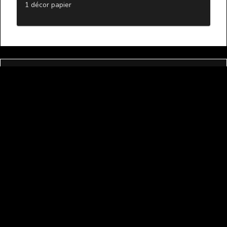
1 décor papier 
Blackrock Games
Distributeur français de jeux de société depuis 2007.
© 2025, Blackrock Games
A propos
Mentions légales
CGV